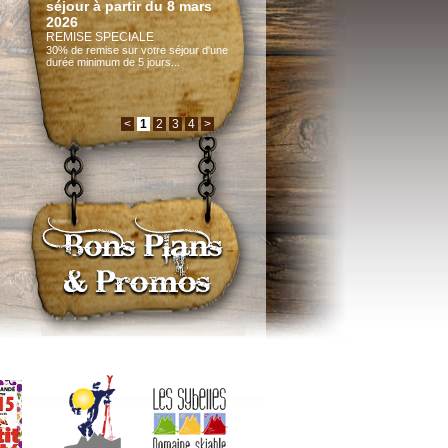
pur...
Hotel Plein Sud aux Pieds des
Pistes
Profitez d'un emplacement idéal pour
votre séjour......
<
1
2
3
4
>